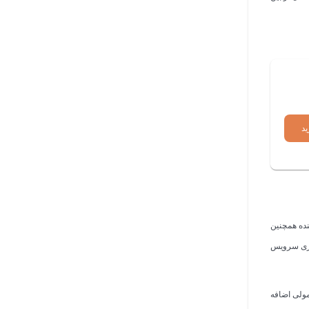
ید
نده همچنین
میزی سرویس
عمولی اضافه